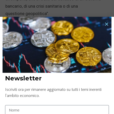
bancario, di una crisi sanitaria o di una
questione geopolitica”.
L’articolo
Euan Munro (Aviva Investor), Covid 19 quasi
imprevedibile per i gestori
proviene da
Borsa e
Finanza
.
News correlate...
Newsletter
Iscriviti ora per rimanere aggiornato su tutti i temi inerenti
l’ambito economico.