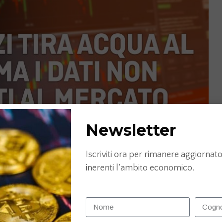
Newsletter
Iscriviti ora per rimanere aggiornato 
inerenti l’ambito economico.
8M