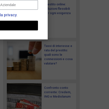
Prestito online:
soluzioni flessibili
per ogni esigenza
la privacy
.
Tassi di interesse e
rata del prestito:
quali sono le
connessioni e cosa
valutare?
Confronto conto
corrente: Credem,
ING e Mediolanum