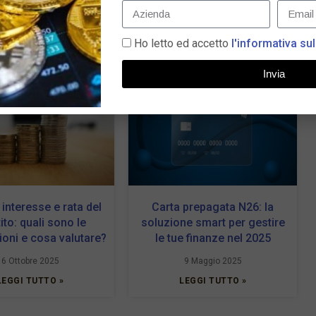
Ho letto ed accetto
l'informativa sul
Invia
 interesse e rata del
Carta prepagata N26: la
ito: quali sono le
soluzione smart per gestire
oni e cosa valutare?
le tue finanze nel 2025
6 Ottobre 2025
9 Maggio 2025
LEGGI TUTTO »
LEGGI TUTTO »