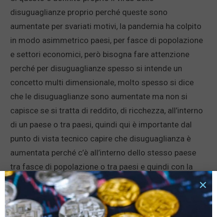
disuguaglianze proprio perché queste sono
aumentate per svariati motivi, la pandemia ha colpito
in modo asimmetrico paesi, per fasce di popolazione
e settori economici, però bisogna fare attenzione
perché per disuguaglianze spesso si intende un
concetto multi dimensionale, molto spesso si dice
che le disuguaglianze sono aumentate ma non si
capisce se si tratta di reddito, di ricchezza, all’interno
di un paese o tra paesi, quindi qui è importante dal
punto di vista tecnico capire che disuguaglianza è
aumentata perché c’è all’interno dello stesso paese
tra fasce di popolazione o tra paesi e quindi con la
pandemia molti economisti sostengono che questi
due aspetti, che spesso sono complementari,
cresceranno insieme, nel senso che sia alcuni paesi,