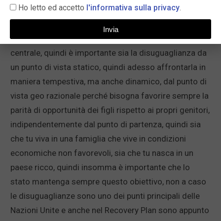
Ho letto ed accetto
l'informativa sulla privacy
.
paesi in cui c’è maggiore disuguaglianza, la gente
paga meno le tasse per esempio e si creano tanti
Invia
problemi sociali che vanno risolti da un punto di vita
centrale, quindi è importante sia la disuguaglianza da
un punto di vista statico, quindi adesso affrontarla in
maniera tempestiva, ma anche dinamico, dal punto di
vista geo razionale perché bisogna favorire sempre la
parità di opportunità dei figli rispetto ai propri genitori,
indipendentemente dal punto di partenza, quindi sia
che tu viva in una famiglia che vive in condizioni
economiche non favorevoli, sia che tu nasca in un
paese ricco, quindi insomma è importante che lo
stato mantenga sempre questo obiettivo, non a caso
le disuguaglianze sono uno dei punti principali delle
Nazioni Unite e anche nel Recovery Plan sono appunto