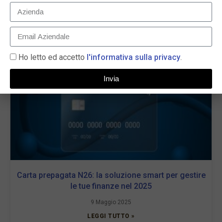
Prestito online: soluzioni flessibili per ogni esigenza
20 Novembre 2025
LEGGI TUTTO »
Ho letto ed accetto
l'informativa sulla privacy
.
Invia
Carta prepagata N26: la soluzione smart per gestire
le tue finanze nel 2025
9 Maggio 2025
LEGGI TUTTO »