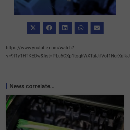
https://www.youtube.com/watch?
v=9I1y1HTKEDw&list=PLu6CXp1tqqhWXTalJjfVoI1NgrXrjIkJ
News correlate...