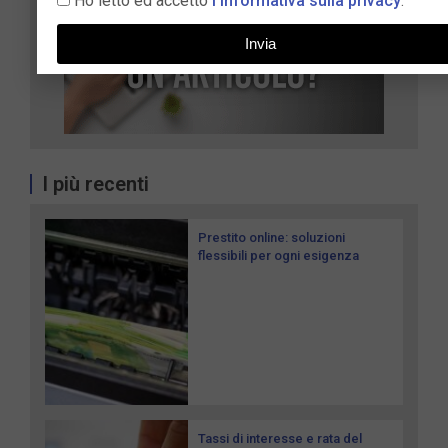
Ho letto ed accetto
l'informativa sulla privacy
.
Invia
I più recenti
Prestito online: soluzioni
flessibili per ogni esigenza
Tassi di interesse e rata del