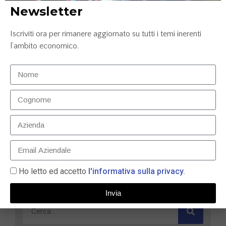
Newsletter
Iscriviti ora per rimanere aggiornato su tutti i temi inerenti
l’ambito economico.
Francesca Lastella consegue il premio Ceo
dell’Anno – Innovazione & Leadership – Oil & Gas
22 Ottobre 2024
LEGGI TUTTO »
Ho letto ed accetto
l'informativa sulla privacy
.
Invia