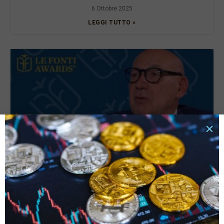
6 Ottobre 2025
LEGGI TUTTO »
Gianluigi Serafini riceve il premio Avvocato dell’Anno
– Corporate Governance ESG
22 Ottobre 2024
LEGGI TUTTO »