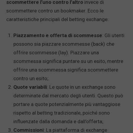
scommettere l’uno contro l’altro
invece di
scommettere contro un bookmaker. Ecco le
caratteristiche principali del betting exchange:
Piazzamento e offerta di scommesse
: Gli utenti
possono sia piazzare scommesse (back) che
offrire scommesse (lay). Piazzare una
scommessa significa puntare su un esito, mentre
offrire una scommessa significa scommettere
contro un esito;
Quote variabili
: Le quote in un exchange sono
determinate dal mercato degli utenti. Questo può
portare a quote potenzialmente più vantaggiose
rispetto al betting tradizionale, poiché sono
influenzate dalla domanda e dall’offerta;
Commissioni
: La piattaforma di exchange