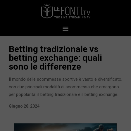
Betting tradizionale vs
betting exchange: quali
sono le differenze
Il mondo delle scommesse sportive è vasto e diversificato,
con due principali modalità di scommessa che emergono
per popolarità: il betting tradizionale e il betting exchange.
Giugno 28, 2024