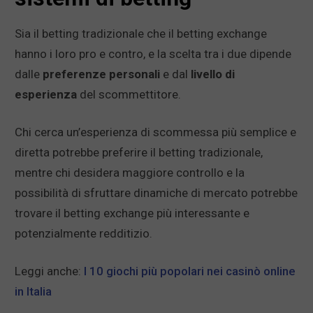
Sia il betting tradizionale che il betting exchange
hanno i loro pro e contro, e la scelta tra i due dipende
dalle
preferenze personali
e dal
livello di
esperienza
del scommettitore.
Chi cerca un’esperienza di scommessa più semplice e
diretta potrebbe preferire il betting tradizionale,
mentre chi desidera maggiore controllo e la
possibilità di sfruttare dinamiche di mercato potrebbe
trovare il betting exchange più interessante e
potenzialmente redditizio.
Leggi anche:
I 10 giochi più popolari nei casinò online
in Italia