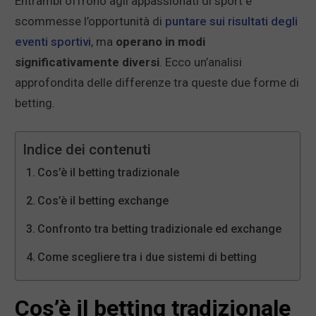
Entrambi offrono agli appassionati di sport e
scommesse l’opportunità di
puntare sui risultati degli
eventi sportivi
, ma
operano in modi
significativamente diversi
. Ecco un’analisi
approfondita delle differenze tra queste due forme di
betting.
Indice dei contenuti
Cos’è il betting tradizionale
Cos’è il betting exchange
Confronto tra betting tradizionale ed exchange
Come scegliere tra i due sistemi di betting
Cos’è il betting tradizionale