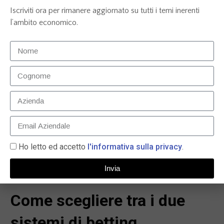
Iscriviti ora per rimanere aggiornato su tutti i temi inerenti
nette;
l’ambito economico.
Flessibilità
: Il betting exchange offre maggiore
flessibilità e opportunità di trading, ma richiede
una comprensione più approfondita delle
dinamiche di mercato;
Accessibilità
: Il betting tradizionale è
generalmente più accessibile e facile da capire per
i principianti, mentre il betting exchange può
Ho letto ed accetto
l'informativa sulla privacy
.
essere più complesso e richiedere una maggiore
Invia
esperienza.
Come scegliere tra i due
sistemi di betting