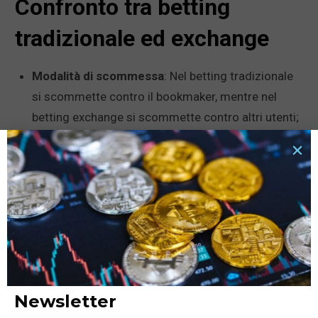
Confronto tra betting
tradizionale ed exchange
Modalità di scommessa
: Nel betting tradizionale
si scommette contro il bookmaker, mentre nel
betting exchange si scommette contro altri utenti;
Determinazione delle quote
: Le quote sono
fissate dal bookmaker nel betting tradizionale,
mentre nel betting exchange sono stabilite dal
mercato degli utenti;
Struttura delle commissioni
: I bookmaker
guadagnano attraverso il margine incorporato
nelle quote, mentre le piattaforme di exchange
Newsletter
guadagnano attraverso commissioni sulle vincite