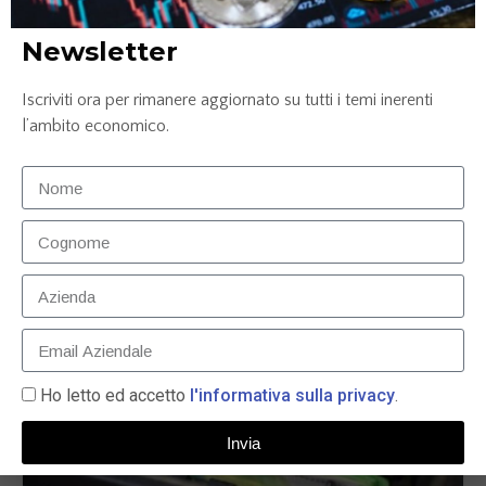
turbolenze sui mercati finanziari. Gli investitori, che
Newsletter
hanno anticipato una politica monetaria più
accomodante, potrebbero reagire negativamente,
Iscriviti ora per rimanere aggiornato su tutti i temi inerenti
influenzando i prezzi delle azioni e delle obbligazioni.
l’ambito economico.
News correlate...
Ho letto ed accetto
l'informativa sulla privacy
.
Invia