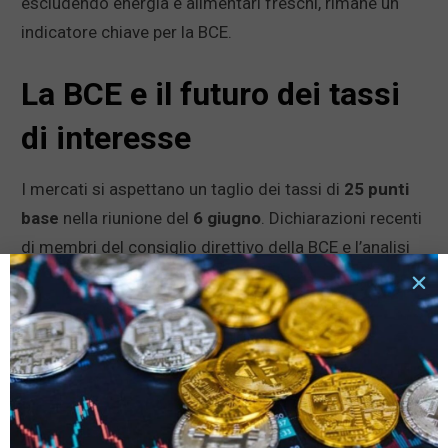
escludendo energia e alimentari freschi, rimane un
indicatore chiave per la BCE.
La BCE e il futuro dei tassi
di interesse
I mercati si aspettano un taglio dei tassi di
25 punti
base
nella riunione del
6 giugno
. Dichiarazioni recenti
di membri del consiglio direttivo della BCE e l’analisi
dei dati inflazionistici suggeriscono prudenza.
Possibili scenari e reazioni del
mercato
Un taglio dei tassi è atteso, ma se la BCE dovesse
mantenere i tassi invariati, ciò potrebbe causare