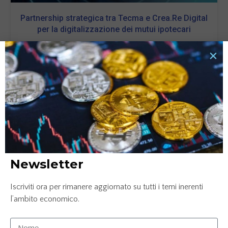
Partnership strategica tra Tecma e Crea.Re Digital
per la digitalizzazione dei mutui ipotecari
28 Febbraio 2024
LEGGI TUTTO »
Newsletter
Iscriviti ora per rimanere aggiornato su tutti i temi inerenti
l’ambito economico.
Palucart trionfa a Le Fonti Awards 2023
nell’Innovazione e Leadership – E-commerce