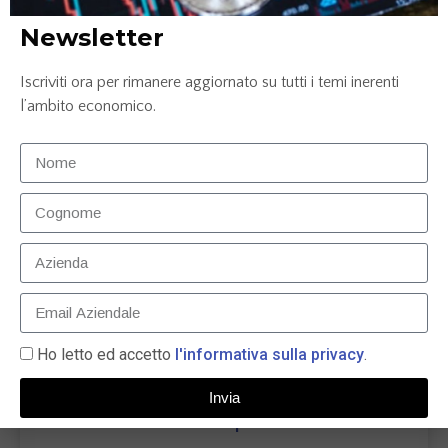
prossimi mesi
Newsletter
LEGGI TUTTO »
Iscriviti ora per rimanere aggiornato su tutti i temi inerenti
l’ambito economico.
24 Ottobre 2022
Ho letto ed accetto
l'informativa sulla privacy
.
Il tema ESG tra guerra, climate change e
Invia
materie prime