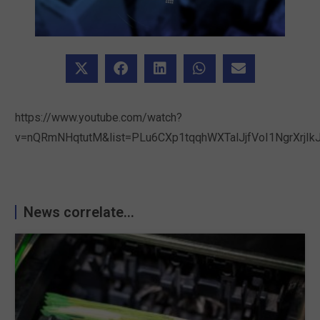
https://www.youtube.com/watch?
v=nQRmNHqtutM&list=PLu6CXp1tqqhWXTalJjfVoI1NgrXrjIk
News correlate...