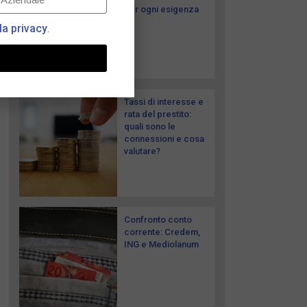
per ogni esigenza
la privacy
.
Tassi di interesse e
rata del prestito:
quali sono le
connessioni e cosa
valutare?
Confronto conto
corrente: Credem,
ING e Mediolanum