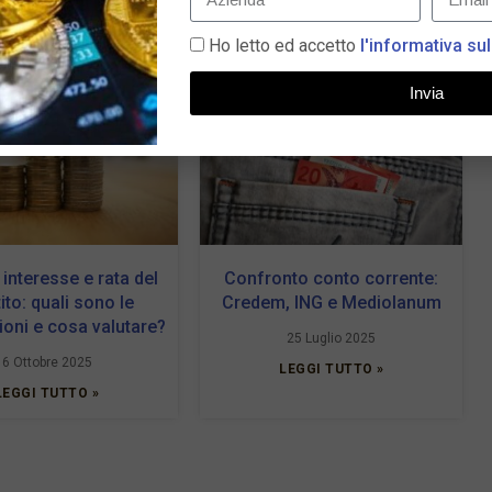
Ho letto ed accetto
l'informativa sul
Invia
 interesse e rata del
Confronto conto corrente:
ito: quali sono le
Credem, ING e Mediolanum
oni e cosa valutare?
25 Luglio 2025
6 Ottobre 2025
LEGGI TUTTO »
LEGGI TUTTO »