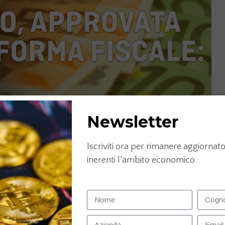
Newsletter
Iscriviti ora per rimanere aggiornato 
inerenti l’ambito economico.
bQ&t=91s