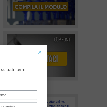
su tutti i temi
I più recenti
Prestito online:
soluzioni flessibili